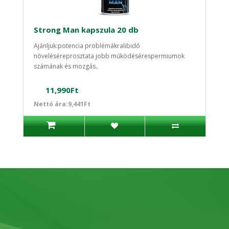
Strong Man kapszula 20 db
Ajánljuk:potencia problémákralibidó
növeléséreprosztata jobb működésérespermiumok
számának és mozgás..
11,990Ft
Nettó ára:9,441Ft