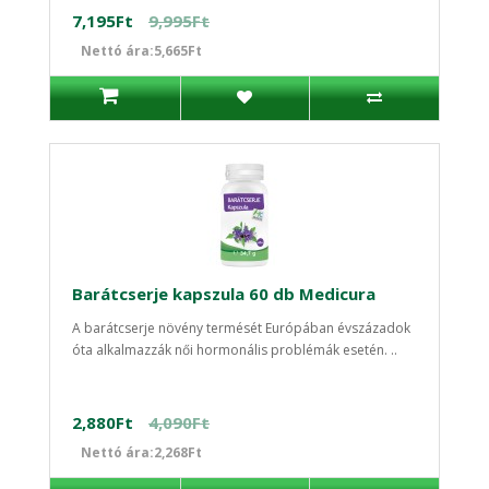
7,195Ft
9,995Ft
Nettó ára:5,665Ft
Barátcserje kapszula 60 db Medicura
A barátcserje növény termését Európában évszázadok
óta alkalmazzák női hormonális problémák esetén. ..
2,880Ft
4,090Ft
Nettó ára:2,268Ft