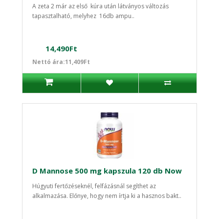
A zeta 2 már az első kúra után látványos változás
tapasztalható, melyhez 16db ampu..
14,490Ft
Nettó ára:11,409Ft
D Mannose 500 mg kapszula 120 db Now
Húgyuti fertőzéseknél, felfázásnál segíthet az
alkalmazása. Előnye, hogy nem írtja ki a hasznos bakt..