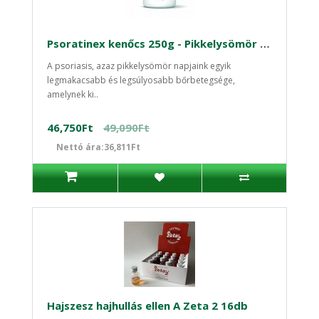
Psoratinex kenőcs 250g - Pikkelysömör kezelése
A psoriasis, azaz pikkelysömör napjaink egyik
legmakacsabb és legsúlyosabb bőrbetegsége,
amelynek ki..
46,750Ft
49,090Ft
Nettó ára:36,811Ft
Hajszesz hajhullás ellen A Zeta 2 16db