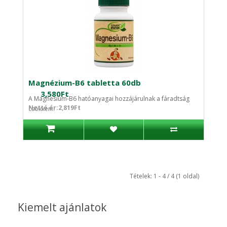
Magnézium-B6 tabletta 60db
3,580Ft
A Magnesium-B6 hatóanyagai hozzájárulnak a fáradtság
Nettó ár:2,819Ft
csökken..
Tételek: 1 - 4 / 4 (1 oldal)
Kiemelt ajánlatok