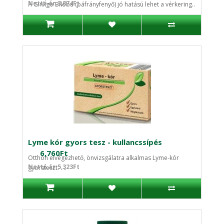
Nettó ár:3,874Ft
A Ginkgo Biloba (páfrányfenyő) jó hatású lehet a vérkering..
Lyme kór gyors tesz - kullancssípés
6,760Ft
Otthon elvégezhető, önvizsgálatra alkalmas Lyme-kór
Nettó ár:5,323Ft
gyorsteszt. ..