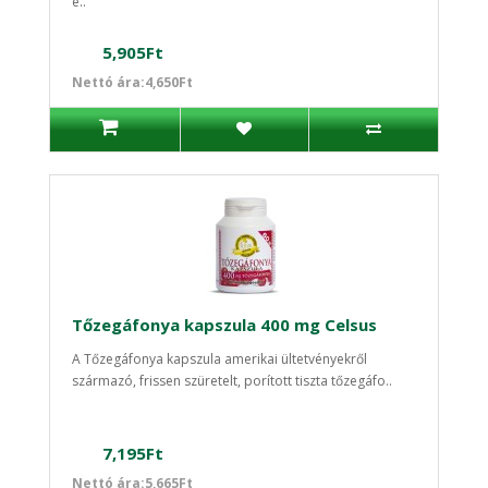
e..
5,905Ft
Nettó ára:4,650Ft
Tőzegáfonya kapszula 400 mg Celsus
A Tőzegáfonya kapszula amerikai ültetvényekről
származó, frissen szüretelt, porított tiszta tőzegáfo..
7,195Ft
Nettó ára:5,665Ft