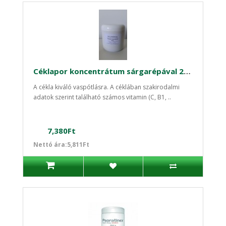
Céklapor koncentrátum sárgarépával 250 g -Instant magyar termék
A cékla kiváló vaspótlásra. A céklában szakirodalmi
adatok szerint található számos vitamin (C, B1, ..
7,380Ft
Nettó ára:5,811Ft