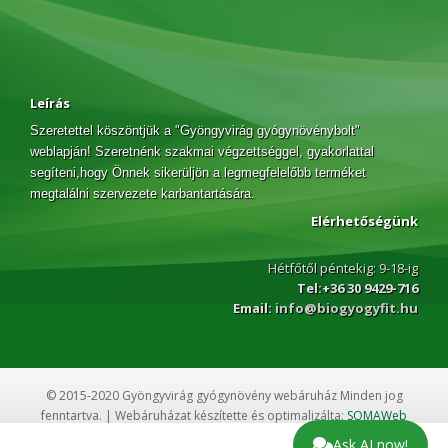
Leírás
Szeretettel köszöntjük a "Gyöngyvirág gyógynövénybolt"
weblapján! Szeretnénk szakmai végzettséggel, gyakorlattal
segíteni,hogy Önnek sikerüljön a legmegfelelőbb terméket
megtalálni szervezete karbantartására.
Elérhetőségünk
Hétfőtől péntekig: 9-18-ig
Tel:+36 30 9429-716
Email:
info@biogyogyfit.hu
© 2015-2020 Gyöngyvirág gyógynövény webáruház Minden jog
fenntartva. | Webáruházat készítette és optimalizálta:
SOMAWeb
Ask AI now!