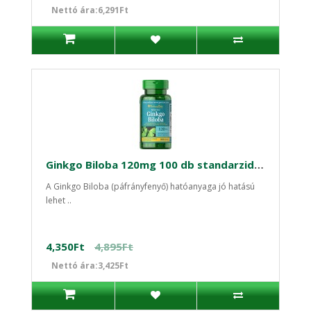
Nettó ára:6,291Ft
Ginkgo Biloba 120mg 100 db standarzidált kapszula
A Ginkgo Biloba (páfrányfenyő) hatóanyaga jó hatású
lehet ..
4,350Ft
4,895Ft
Nettó ára:3,425Ft