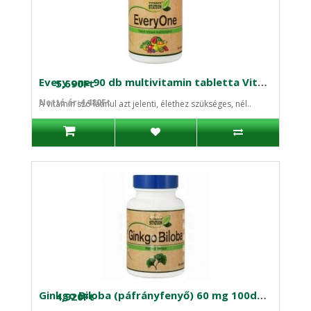
Every one 90 db multivitamin tabletta Vitamin Station
5,690Ft
Nettó ár:4,480Ft
A vitamin szó latinul azt jelenti, élethez szükséges, nél..
Ginkgo Biloba (páfrányfenyő) 60 mg 100db kapszula
4,920Ft