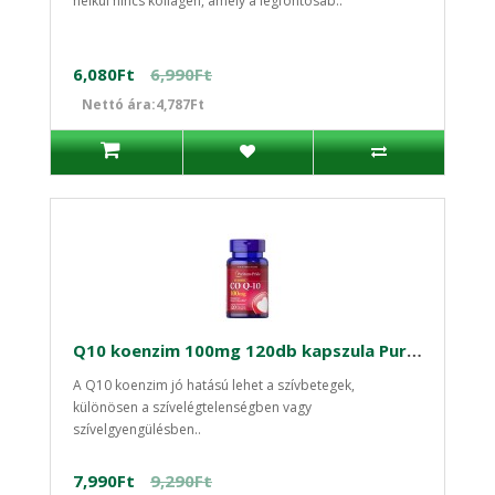
nélkül nincs kollagén, amely a legfontosab..
6,080Ft
6,990Ft
Nettó ára:4,787Ft
Q10 koenzim 100mg 120db kapszula Puritan's
A Q10 koenzim jó hatású lehet a szívbetegek,
különösen a szívelégtelenségben vagy
szívelgyengülésben..
7,990Ft
9,290Ft