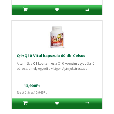
Q1+Q10 Vital kapszula 60 db-Celsus
A termék a Q1 koenzim és a Q10 koenzim egyedülálló
párosa, amely egyedi a világon.Ajánljukstresszes ..
13,900Ft
Nettó ára:10,945Ft