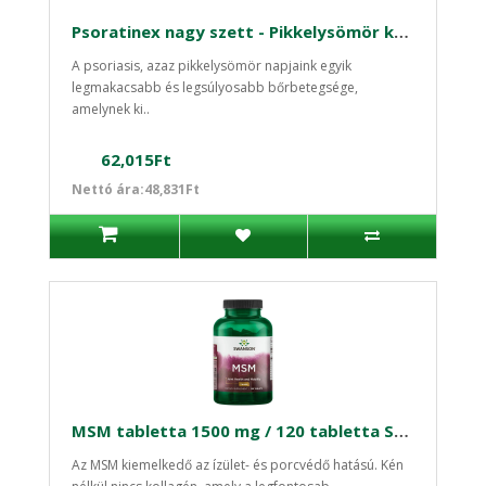
Psoratinex nagy szett - Pikkelysömör kezelése
A psoriasis, azaz pikkelysömör napjaink egyik
legmakacsabb és legsúlyosabb bőrbetegsége,
amelynek ki..
62,015Ft
Nettó ára:48,831Ft
MSM tabletta 1500 mg / 120 tabletta Swanson
Az MSM kiemelkedő az ízület- és porcvédő hatású. Kén