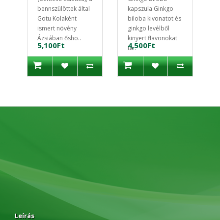
bennszülöttek által
kapszula Ginkgo
Gotu Kolaként
biloba kivonatot és
ismert növény
ginkgo levélből
Ázsiában ősho..
kinyert flavonokat
5,100Ft
4,500Ft
ta..
Leírás