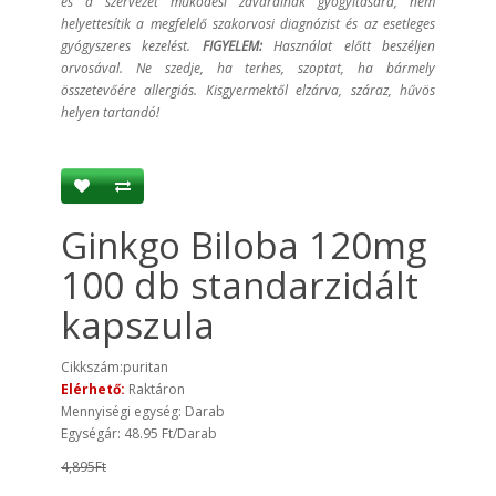
és a szervezet működési zavarainak gyógyítására, nem
helyettesítik a megfelelő szakorvosi diagnózist és az esetleges
gyógyszeres kezelést.
FIGYELEM:
Használat előtt beszéljen
orvosával. Ne szedje, ha terhes, szoptat, ha bármely
összetevőére allergiás.
Kisgyermektől elzárva, száraz, hűvös
helyen tartandó!
Ginkgo Biloba 120mg
100 db standarzidált
kapszula
Cikkszám:puritan
Elérhető:
Raktáron
Mennyiségi egység: Darab
Egységár: 48.95 Ft/Darab
4,895Ft