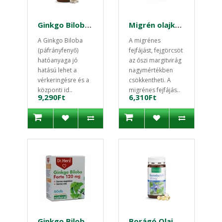
Ginkgo Biloba 75mg 240 db - páfrányfenyő
Migrén olajkapszula 60 db
A Ginkgo Biloba
A migrénes
(páfrányfenyő)
fejfájást, fejgörcsöt
hatóanyaga jó
az őszi margitvirág
hatású lehet a
nagymértékben
vérkeringésre és a
csökkentheti. A
központi id..
migrénes fejfájás..
9,290Ft
6,310Ft
Ginkgo Biloba Forte 120mg + Magnézium 60db kapszula Dr.Herz
Borágó Olaj 180 db kapszula Sanct Bernhard