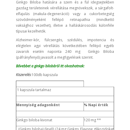
Ginkgo Biloba hatására a szem és a fül idegsejtekben
gazdag területeinek vérellátása megnövekszik, a sárgafolt-
elfajulás (makula-degeneráció) vagy a cukorbetegség
szövődményeként fellépő retinapathia (mindkettő
vaksághoz vezethet), illetve a halláskárosodás különféle
típusai kezelhetők.
Alzheimer-kór, fülcsengés, szédülés, impotencia és
elégtelen agyi vérellátás következtében fellépő egyéb
zavarok esetén naponta 240 mg Ginkgo Biloba
(páfrányfenyő) javasolt a megfigyelések szerint.
Bővebbet a ginkgo bilobáról itt olvashatnak:
Kiszerelés
:100db kapszula
1 kapszula tartalmaz
Mennyiség adagonként
% Napi érték
Ginkgo biloba kivonat
120 mg **
(Ginkgo biloba) (levél) (24 mg Ginkgo Flavone glikozidokat