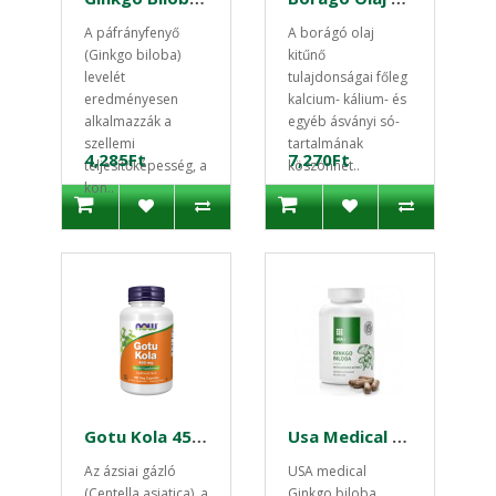
A páfrányfenyő
A borágó olaj
(Ginkgo biloba)
kitűnő
levelét
tulajdonságai főleg
eredményesen
kalcium- kálium- és
alkalmazzák a
egyéb ásványi só-
szellemi
tartalmának
4,285Ft
7,270Ft
teljesítőképesség, a
köszönhet..
kon..
Gotu Kola 450mg 100 kapszula
Usa Medical Ginkgo Biloba kapszula ginzeng kivonattal 60db
Az ázsiai gázló
USA medical
(Centella asiatica), a
Ginkgo biloba