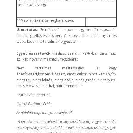
tartalmaz, 28 mg)
**Napi érték nincs meghatározva.
Útmutatás:
Felnőtteknél naponta egyszer (1) kapszulát,
lehetőleg étkezés közben. A kapszulát ki lehet nyitni és
teába keverni a tartalmát fogyasztani.
Egyéb összetevők:
Rizsliszt, zselatin. <2% -ban tartalmaz:
szilikát, növényi magnézium-sztearát.
Nem tartalmaz mesterséges, íz vagy
édesítőszert,konzerválószert, nincs cukor, nincs keményítő,
nincs tej, nincs laktóz, nincs szója, nincs glutén, nincs búza,
nincs élesztő, nincs hal, nátriummentes.
Származási hely:USA
Gyártó:Puritan’s Pride
Az ajánlott napi adagot ne lépje túl!
A termék nem helyettesíti a kiegyensúlyozott, vegyes étrendet
és az egészséges életmódot!
A termék nem alkalmas betegségek,