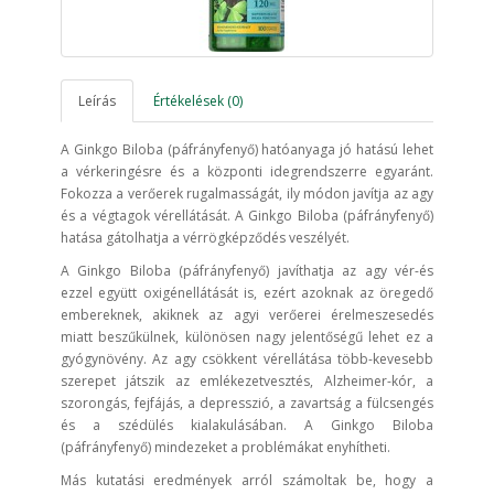
Leírás
Értékelések (0)
A Ginkgo Biloba (páfrányfenyő) hatóanyaga jó hatású lehet
a vérkeringésre és a központi idegrendszerre egyaránt.
Fokozza a verőerek rugalmasságát, ily módon javítja az agy
és a végtagok vérellátását. A Ginkgo Biloba (páfrányfenyő)
hatása gátolhatja a vérrögképződés veszélyét.
A Ginkgo Biloba (páfrányfenyő) javíthatja az agy vér-és
ezzel együtt oxigénellátását is, ezért azoknak az öregedő
embereknek, akiknek az agyi verőerei érelmeszesedés
miatt beszűkülnek, különösen nagy jelentőségű lehet ez a
gyógynövény. Az agy csökkent vérellátása több-kevesebb
szerepet játszik az emlékezetvesztés, Alzheimer-kór, a
szorongás, fejfájás, a depresszió, a zavartság a fülcsengés
és a szédülés kialakulásában. A Ginkgo Biloba
(páfrányfenyő) mindezeket a problémákat enyhítheti.
Más kutatási eredmények arról számoltak be, hogy a