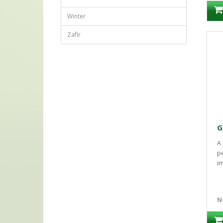
Winter
Zafír
A 
p
im
N