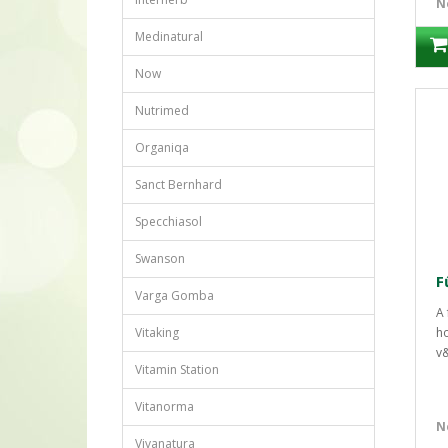
N
Medinatural
Now
Nutrimed
Organiqa
Sanct Bernhard
Specchiasol
Swanson
Varga Gomba
A 
Vitaking
ho
v&
Vitamin Station
Vitanorma
N
Vivanatura