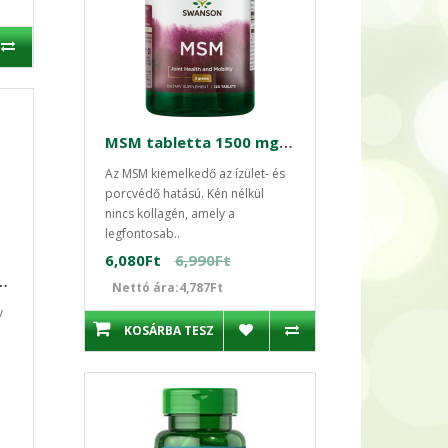
MSM tabletta 1500 mg / 120 tabletta Swanson
Az MSM kiemelkedő az ízület- és
porcvédő hatású. Kén nélkül
nincs kollagén, amely a
legfontosab..
6,080Ft
6,990Ft
/100 db Swanson
Nettó ára:4,787Ft
v
KOSÁRBA TESZ