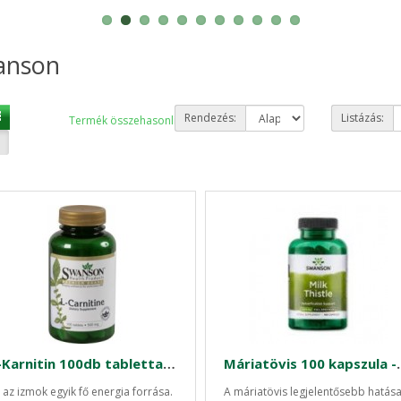
anson
Rendezés:
Listázás:
Termék összehasonlítás (0)
L-Karnitin 100db tabletta SW
Máriatövis 100 k
 az izmok egyik fő energia forrása.
A máriatövis legjelentősebb hatása