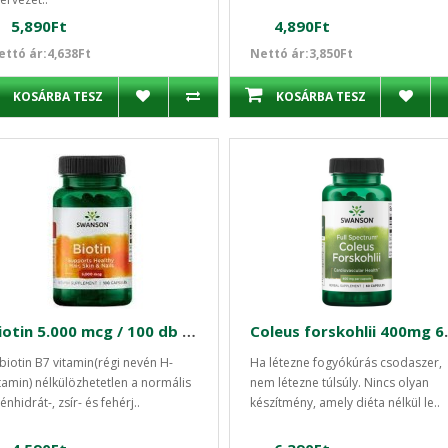
5,890Ft
4,890Ft
ettó ár:4,638Ft
Nettó ár:3,850Ft
KOSÁRBA TESZ
KOSÁRBA TESZ
Biotin 5.000 mcg / 100 db Swanson
Coleus for
biotin B7 vitamin(régi nevén H-
Ha létezne fogyókúrás csodaszer,
tamin) nélkülözhetetlen a normális
nem létezne túlsúly. Nincs olyan
énhidrát-, zsír- és fehérj..
készítmény, amely diéta nélkül le..