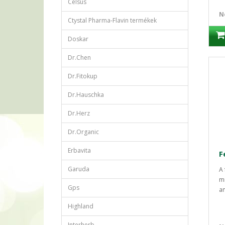
Celsus
N
Ctystal Pharma-Flavin termékek
Doskar
Dr.Chen
Dr.Fitokup
Dr.Hauschka
Dr.Herz
Dr.Organic
Erbavita
Garuda
A 
mi
Gps
am
Highland
Interherb