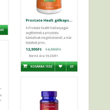
Prostate Healt gélkapszula 90db Now Prosztata kezelése
A Prostate health hatóanyagjai
segíthetnek a prosztata
bántalmak megelőzésénél, a már
kialakult pros..
12,995Ft
14,900Ft
Nettó ára:10,232Ft
KOSÁRBA TESZ
0db kapszula SWANSON
s
k