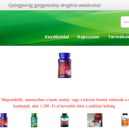
Gyöngyvirág gyógynövény drogéria webáruház
Kezdőoldal
Kapcsolat
Terméke
t Megrendelők, amennyiben a banki utalást, vagy a kártyás fizetést válasszák a 
leadásánál, akár 1.200.-Ft-al kevesebb lehet a szállítási költség.