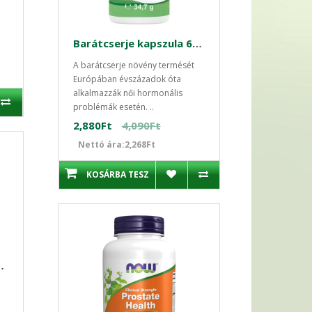
Barátcserje kapszula 60 db Medicura
A barátcserje növény termését
Európában évszázadok óta
alkalmazzák női hormonális
problémák esetén. ..
2,880Ft
4,090Ft
Nettó ára:2,268Ft
KOSÁRBA TESZ
ea 100db kapszula -