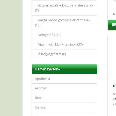
-Szupertáplálékok-Szuperélelmiszerek
(7)
N
-Varga Gábor gombafélék-termékek
(12)
-Vérnyomás (52)
-Vitaminok , Multivitaminok (37)
-Állatgyógyászat (0)
Kiemelt gyártóink
Apotheker
Aromax
A 
Bioco
vi
sz
Calivita