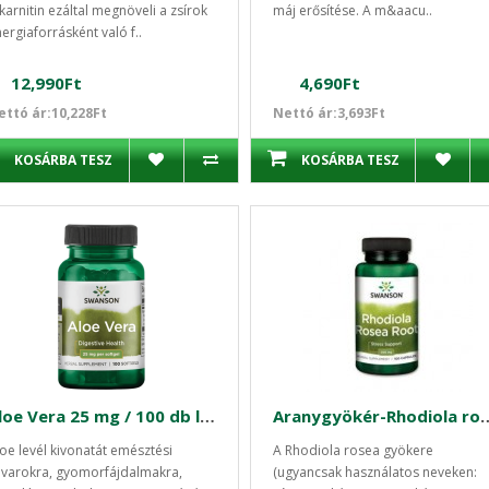
karnitin ezáltal megnöveli a zsírok
máj erősítése. A m&aacu..
ergiaforrásként való f..
12,990Ft
4,690Ft
ettó ár:10,228Ft
Nettó ár:3,693Ft
KOSÁRBA TESZ
KOSÁRBA TESZ
Aloe Vera 25 mg / 100 db lágyzselatin kapszula Swanson
Aranygyökér-Rhodiola ros
oe levél kivonatát emésztési
A Rhodiola rosea gyökere
varokra, gyomorfájdalmakra,
(ugyancsak használatos neveken: