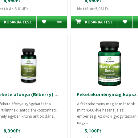
4,590Ft
6,390Ft
ettó ár:3,614Ft
Nettó ár:5,031Ft
KOSÁRBA TESZ
KOSÁRBA TESZ
Fekete áfonya (Bilberry) gyümölcs 470 mg/ 100 kapszula Swanson
Feketeköménymag 
fekete áfonya gyógyhatását a
A feketekömény magját már több
rtillinnnek (antocián) köszönheti,
mint 4500 éve használja az
ely egyben kitűnő antioxidáns..
emberiség. Az ókori gyógyításban 
nagy ..
8,390Ft
5,100Ft