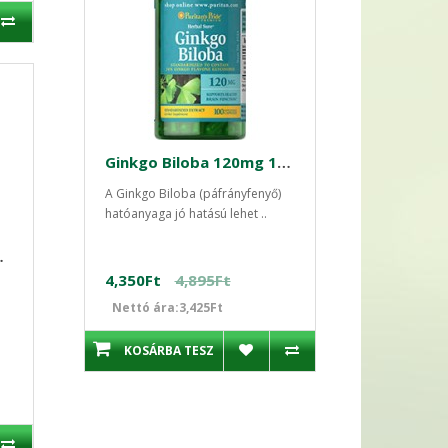
Ginkgo Biloba 120mg 100 db standarzidált kapszula
A Ginkgo Biloba (páfrányfenyő)
hatóanyaga jó hatású lehet ..
ula Swanson
4,350Ft
4,895Ft
Nettó ára:3,425Ft
KOSÁRBA TESZ