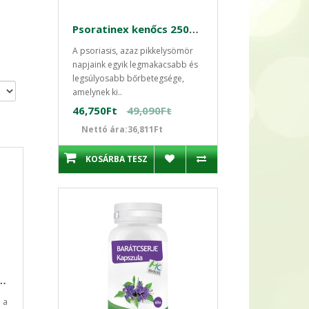
Psoratinex kenőcs 250g - Pikkelysömör kezelése
A psoriasis, azaz pikkelysömör
napjaink egyik legmakacsabb és
legsúlyosabb bőrbetegsége,
amelynek ki..
46,750Ft
49,090Ft
Nettó ára:36,811Ft
KOSÁRBA TESZ
apszula - májregeneráló Swanson
 a