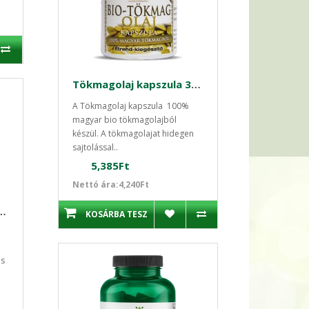
Tökmagolaj kapszula 30 db-os Bio Prémium
A Tökmagolaj kapszula 100%
magyar bio tökmagolajból
készül. A tökmagolajat hidegen
sajtolással..
5,385Ft
Nettó ára:4,240Ft
kapszula 60 db / 400 mg Swanson
KOSÁRBA TESZ
is