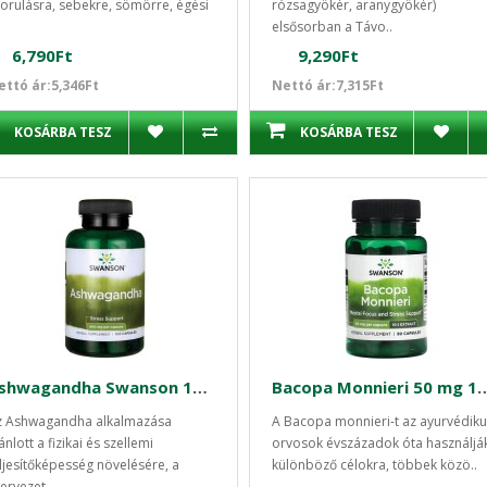
orulásra, sebekre, sömörre, égési
rózsagyökér, aranygyökér)
elsősorban a Távo..
6,790Ft
9,290Ft
ettó ár:5,346Ft
Nettó ár:7,315Ft
KOSÁRBA TESZ
KOSÁRBA TESZ
Ashwagandha Swanson 100db kapszula
Bacopa Monnieri 50 mg 10:1 kivonat 9
z Ashwagandha alkalmazása
A Bacopa monnieri-t az ayurvédiku
ánlott a fizikai és szellemi
orvosok évszázadok óta használjá
ljesítőképesség növelésére, a
különböző célokra, többek közö..
ervezet..