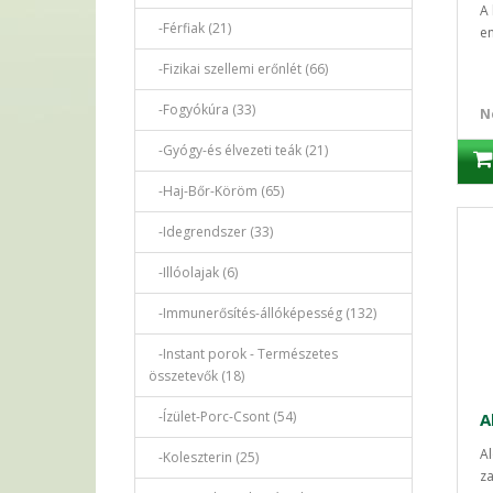
A 
-Férfiak (21)
en
-Fizikai szellemi erőnlét (66)
-Fogyókúra (33)
N
-Gyógy-és élvezeti teák (21)
-Haj-Bőr-Köröm (65)
-Idegrendszer (33)
-Illóolajak (6)
-Immunerősítés-állóképesség (132)
-Instant porok - Természetes
összetevők (18)
-Ízület-Porc-Csont (54)
Al
-Koleszterin (25)
za