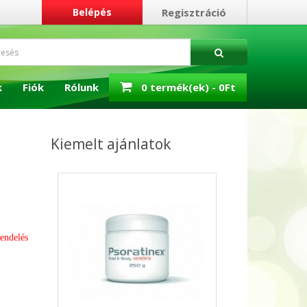
Belépés
Regisztráció
k
Fiók
Rólunk
0 termék(ek) - 0Ft
Kiemelt ajánlatok
rendelés