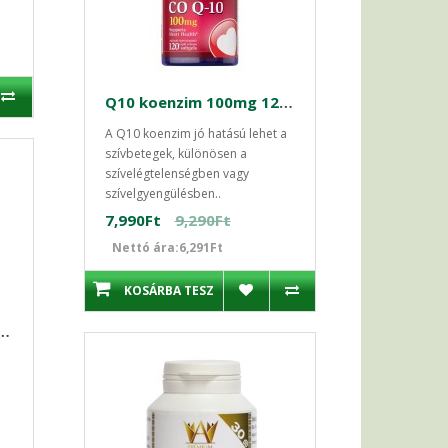
Q10 koenzim 100mg 120db kapszula Puritan's
A Q10 koenzim jó hatású lehet a
szívbetegek, különösen a
szívelégtelenségben vagy
szívelgyengülésben..
7,990Ft
9,290Ft
Nettó ára:6,291Ft
KOSÁRBA TESZ
skohlii 400mg 60 db Swanson