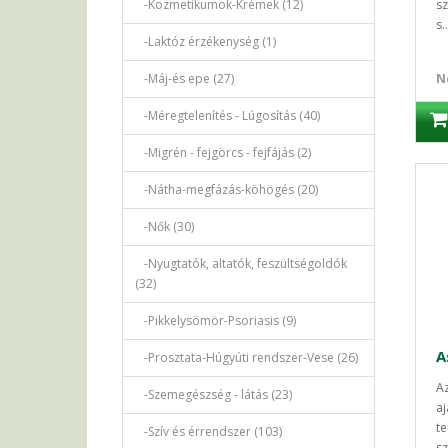
-Kozmetikumok-Krémek (12)
sz
s..
-Laktóz érzékenység (1)
-Máj-és epe (27)
N
-Méregtelenítés - Lúgosítás (40)
-Migrén - fejgörcs - fejfájás (2)
-Nátha-megfázás-köhögés (20)
-Nők (30)
-Nyugtatók, altatók, feszültségoldók
(32)
-Pikkelysömör-Psoriasis (9)
-Prosztata-Húgyúti rendszer-Vese (26)
A
-Szemegészség - látás (23)
aj
te
-Szív és érrendszer (103)
sz