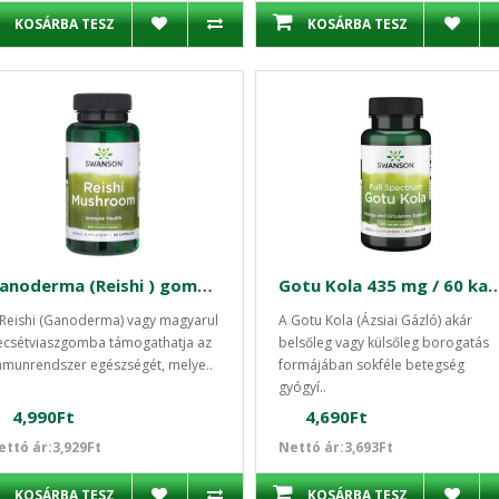
KOSÁRBA TESZ
KOSÁRBA TESZ
Ganoderma (Reishi ) gomba 600 mg / 60 db kapszula Swanson
Gotu Kola 435 mg / 60 kapsz
Reishi (Ganoderma) vagy magyarul
A Gotu Kola (Ázsiai Gázló) akár
ecsétviaszgomba támogathatja az
belsőleg vagy külsőleg borogatás
munrendszer egészségét, melye..
formájában sokféle betegség
gyógyí..
4,990Ft
4,690Ft
ettó ár:3,929Ft
Nettó ár:3,693Ft
KOSÁRBA TESZ
KOSÁRBA TESZ