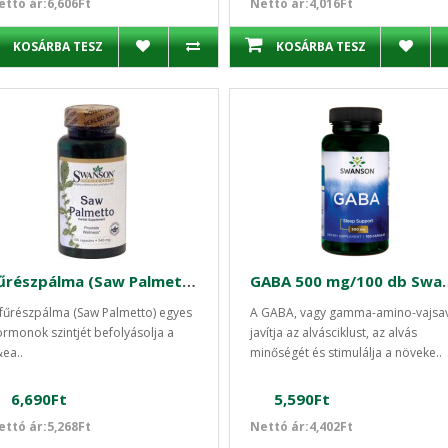
ettó ár:6,606Ft
Nettó ár:4,016Ft
KOSÁRBA TESZ
KOSÁRBA TESZ
Fűrészpálma (Saw Palmetto) kivonat 100db kapszula
GABA 500 mg
fűrészpálma (Saw Palmetto) egyes
A GABA, vagy gamma-amino-vajsa
rmonok szintjét befolyásolja a
javítja az alvásciklust, az alvás
ea..
minőségét és stimulálja a növeke..
6,690Ft
5,590Ft
ettó ár:5,268Ft
Nettó ár:4,402Ft