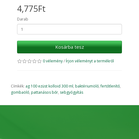
4,775Ft
Darab
Kosárba tesz
0 vélemény
/
Írjon véleményt a termékről
Címkék:
ag 100 ezüst kolloid 300 ml
,
baktériumölő
,
fertőtlenítő
,
gombaölő
,
pattanásos bőr
,
sebgyógyítás