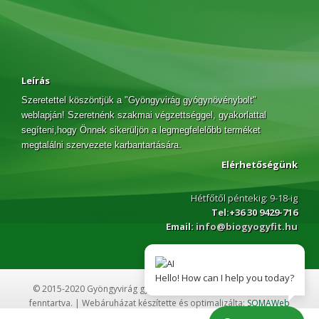
Leírás
Szeretettel köszöntjük a "Gyöngyvirág gyógynövénybolt"
weblapján! Szeretnénk szakmai végzettséggel, gyakorlattal
segíteni,hogy Önnek sikerüljön a legmegfelelőbb terméket
megtalálni szervezete karbantartására.
Elérhetőségünk
Hétfőtől péntekig: 9-18-ig
Tel:+36 30 9429-716
Email:
info@biogyogyfit.hu
Hello! How can I help you today?
© 2015-2020 Gyöngyvirág gyógynövény webáruház Minden jog
fenntartva. | Webáruházat készítette és optimalizálta:
SOMAWeb