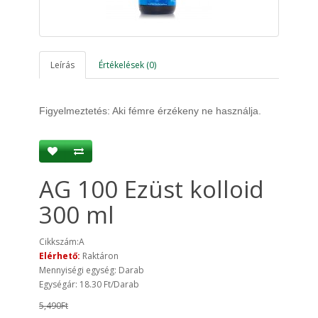
Leírás
Értékelések (0)
Figyelmeztetés: Aki fémre érzékeny ne használja.
AG 100 Ezüst kolloid
300 ml
Cikkszám:A
Elérhető:
Raktáron
Mennyiségi egység: Darab
Egységár: 18.30 Ft/Darab
5,490Ft