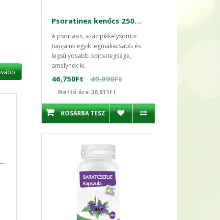
Psoratinex kenőcs 250g - Pikkelysömör kezelése
A psoriasis, azaz pikkelysömör
napjaink egyik legmakacsabb és
legsúlyosabb bőrbetegsége,
amelynek ki..
ovább
46,750Ft
49,090Ft
Nettó ára:36,811Ft
KOSÁRBA TESZ
s 250g - Pikkelysömör kezelése