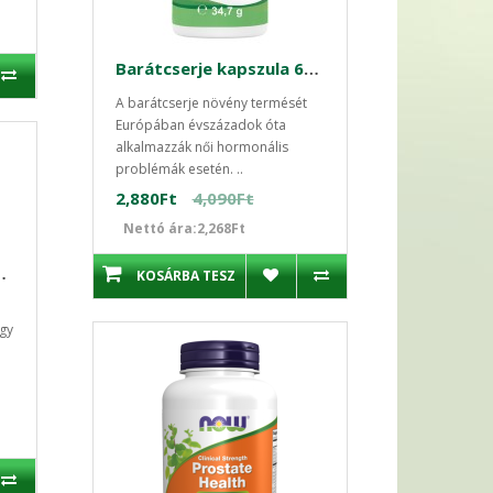
Barátcserje kapszula 60 db Medicura
A barátcserje növény termését
Európában évszázadok óta
alkalmazzák női hormonális
problémák esetén. ..
2,880Ft
4,090Ft
Nettó ára:2,268Ft
szula 120 db Now
KOSÁRBA TESZ
ogy