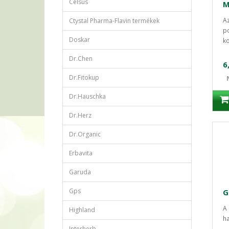
Celsus
Az
Ctystal Pharma-Flavin termékek
po
Doskar
ko
Dr.Chen
6
Dr.Fitokup
Dr.Hauschka
Dr.Herz
Dr.Organic
Erbavita
Garuda
Gps
A 
Highland
ha
Interherb