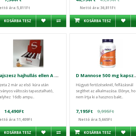
ettó ára:5,811Ft
Nettó ára:36,811Ft
KOSÁRBA TESZ
KOSÁRBA TESZ
Hajszesz hajhullás ellen A Zeta 2 16db
D Mannose 500 mg kap
zeta 2 már az első kúra után
Húgyuti fertőzéseknél, felfázásnál
tványos változás tapasztalható,
segíthet az alkalmazása. Előnye, h
elyhez 16db ampu..
nem írtja ki a hasznos bakt..
14,490Ft
7,195Ft
9,995Ft
ettó ára:11,409Ft
Nettó ára:5,665Ft
KOSÁRBA TESZ
KOSÁRBA TESZ