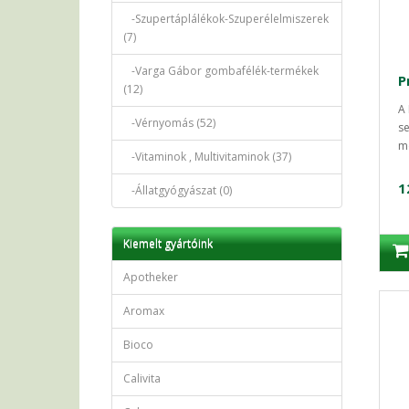
-Szupertáplálékok-Szuperélelmiszerek
(7)
-Varga Gábor gombafélék-termékek
(12)
A 
-Vérnyomás (52)
se
me
-Vitaminok , Multivitaminok (37)
1
-Állatgyógyászat (0)
Kiemelt gyártóink
Apotheker
Aromax
Bioco
Calivita