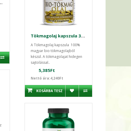
mg 120db kapszula Puritan's
Tökmagolaj kapszula 30 db-os Bio Prémium
A Tökmagolaj kapszula 100%
magyar bio tökmagolajból
készül. A tökmagolajat hidegen
sajtolással..
5,385Ft
Nettó ára:4,240Ft
KOSÁRBA TESZ
z