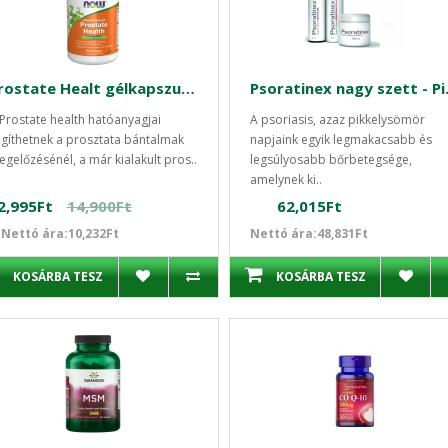
Prostate Healt gélkapszula 90db Now Prosztata kezelése
Psoratine
Prostate health hatóanyagjai
A psoriasis, azaz pikkelysömör
gíthetnek a prosztata bántalmak
napjaink egyik legmakacsabb és
gelőzésénél, a már kialakult pros..
legsúlyosabb bőrbetegsége,
amelynek ki..
2,995Ft
14,900Ft
62,015Ft
Nettó ára:10,232Ft
Nettó ára:48,831Ft
KOSÁRBA TESZ
KOSÁRBA TESZ