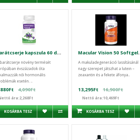
Barátcserje kapszula 60 db Medicura
Macular Vision
barátcserje növény termését
A makuladegeneráció lassításánál
urópában évszázadok óta
nagy szerepet játszhat a lutein –
kalmazzák női hormonális
zeaxantin és a fekete áfonya..
oblémák esetén. ..
,880Ft
4,090Ft
13,295Ft
16,900Ft
Nettó ára:2,268Ft
Nettó ára:10,469Ft
KOSÁRBA TESZ
KOSÁRBA TESZ