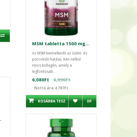
MSM tabletta 1500 mg / 120 tabletta Swanson
Az MSM kiemelkedő az ízület- és
porcvédő hatású. Kén nélkül
nincs kollagén, amely a
legfontosab..
6,080Ft
6,990Ft
Nettó ára:4,787Ft
KOSÁRBA TESZ
 hajra fejbőrre 1000ml