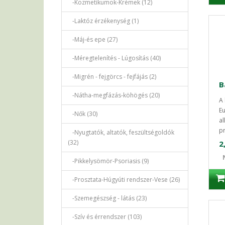
-Kozmetikumok-Krémek (12)
-Laktóz érzékenység (1)
-Máj-és epe (27)
-Méregtelenítés - Lúgosítás (40)
-Migrén - fejgörcs - fejfájás (2)
-Nátha-megfázás-köhögés (20)
A 
E
-Nők (30)
al
pr
-Nyugtatók, altatók, feszültségoldók
(32)
2
-Pikkelysömör-Psoriasis (9)
-Prosztata-Húgyúti rendszer-Vese (26)
-Szemegészség - látás (23)
-Szív és érrendszer (103)