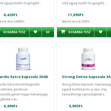
ld agyag tisztító és gyógyító ..
zöld agyag tisztító és gyógyító ..
6,420Ft
11,090Ft
ettó ára:5,055Ft
Nettó ára:8,732Ft
KOSÁRBA TESZ
KOSÁRBA TESZ
ardio Extra kapszula 30db
Str
rdio Extra étrend-kiegészítő
Strong Detox kapszula Hatóanyag
észítmény gondosan
egyedi kombinációi az epe, máj,
szeválogatott magas hatóanyagai
hasnyálmirigy egészségének e..
gíthetik a ke..
6,490Ft
5,905Ft