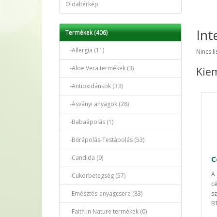
Oldaltérkép
Int
Termékek (406)
-Allergia (11)
Nincs l
-Aloe Vera termékek (3)
Kiem
-Antioxidánsok (33)
-Ásványi anyagok (28)
-Babaápolás (1)
-Bőrápolás-Testápolás (53)
-Candida (9)
A 
-Cukorbetegség (57)
cé
-Emésztés-anyagcsere (83)
sz
B1
-Faith in Nature termékek (0)