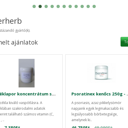
erherb
istázandó gyártó(k).
elt ajánlatok
T
Céklapor koncentrátum sárgarépával 250 g -Instant magyar termék
Psoratinex kenőc
cékla kiváló vaspótlásra. A
A psoriasis, azaz pikkelysömör
klában szakirodalmi adatok
napjaink egyik legmakacsabb és
erint található számos vitamin (C,
legsúlyosabb bőrbetegsége,
, ..
amelynek ki..
7,380Ft
46,750Ft
49,090Ft