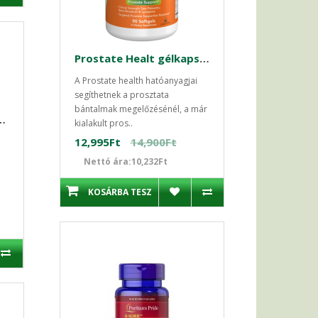
Prostate Healt gélkapszula 90db Now Prosztata kezelése
A Prostate health hatóanyagjai
segíthetnek a prosztata
bántalmak megelőzésénél, a már
 50 Softgels - látás
kialakult pros..
12,995Ft
14,900Ft
Nettó ára:10,232Ft
KOSÁRBA TESZ