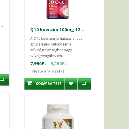
x nagy szett - Pikkelysömör kezelése
Q10 koenzim 100mg 120db kapszula Puritan's
A Q10 koenzim jó hatású lehet a
szívbetegek, különösen a
szívelégtelenségben vagy
szívelgyengülésben..
7,990Ft
9,290Ft
Nettó ára:6,291Ft
KOSÁRBA TESZ