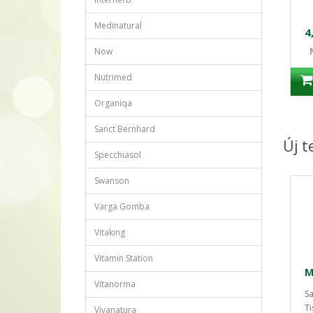
Medinatural
4
Now
Nutrimed
Organiqa
Sanct Bernhard
Új 
Specchiasol
Swanson
Varga Gomba
Vitaking
Vitamin Station
Vitanorma
Sa
Ti
Vivanatura