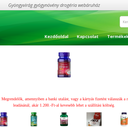
Gyöngyvirág gyógynövény drogéria webáruház
Kezdőoldal
Kapcsolat
Terméke
t Megrendelők, amennyiben a banki utalást, vagy a kártyás fizetést válasszák a 
leadásánál, akár 1.200.-Ft-al kevesebb lehet a szállítási költség.