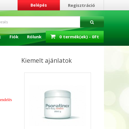
Belépés
Regisztráció
k
Fiók
Rólunk
0 termék(ek) - 0Ft
Kiemelt ajánlatok
rendelés