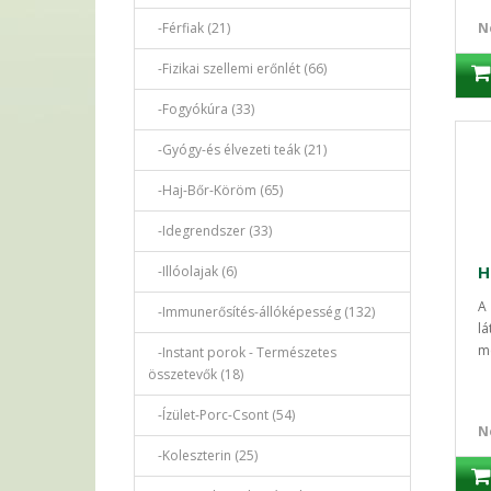
-Férfiak (21)
N
-Fizikai szellemi erőnlét (66)
-Fogyókúra (33)
-Gyógy-és élvezeti teák (21)
-Haj-Bőr-Köröm (65)
-Idegrendszer (33)
-Illóolajak (6)
A 
-Immunerősítés-állóképesség (132)
lá
m
-Instant porok - Természetes
összetevők (18)
-Ízület-Porc-Csont (54)
N
-Koleszterin (25)