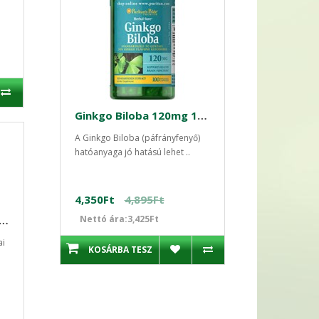
Ginkgo Biloba 120mg 100 db standarzidált kapszula
A Ginkgo Biloba (páfrányfenyő)
hatóanyaga jó hatású lehet ..
4,350Ft
4,895Ft
ong Detox kapszula 30 db
Nettó ára:3,425Ft
ai
KOSÁRBA TESZ