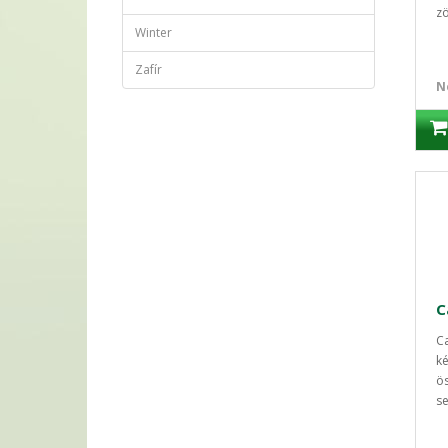
zö
Winter
Zafír
N
C
Ca
k
ös
se