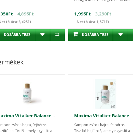
,350Ft
4,895Ft
1,995Ft
3,290Ft
Nettó ára:3,425Ft
Nettó ára:1,571Ft
KOSÁRBA TESZ
KOSÁRBA TESZ
termékek
Maxima Vitalker Balance sampon zsíros hajra fejbőrre 250ml
Maxima Vitalker Balance sampon zsíros
mpon zsíros hajra, fejbőrre.
Sampon zsíros hajra, fejbőrre.
sztító hajfürdő, amely egyesíti a
Tisztító hajfürdő, amely egyesíti a