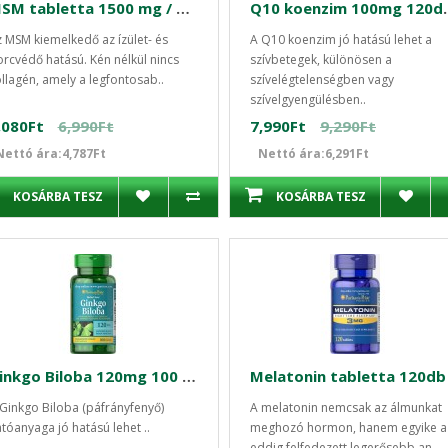
MSM tabletta 1500 mg / 120 tabletta Swanson
Q10 koenzim 100
 MSM kiemelkedő az ízület- és
A Q10 koenzim jó hatású lehet a
rcvédő hatású. Kén nélkül nincs
szívbetegek, különösen a
llagén, amely a legfontosab..
szívelégtelenségben vagy
szívelgyengülésben..
,080Ft
6,990Ft
7,990Ft
9,290Ft
Nettó ára:4,787Ft
Nettó ára:6,291Ft
KOSÁRBA TESZ
KOSÁRBA TESZ
Ginkgo Biloba 120mg 100 db standarzidált kapszula
Melatonin tabletta 120db
Ginkgo Biloba (páfrányfenyő)
A melatonin nemcsak az álmunkat
tóanyaga jó hatású lehet ..
meghozó hormon, hanem egyike a
eddig felfedezett legerősebb an..