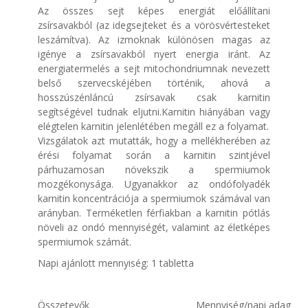
Az összes sejt képes energiát előállítani
zsírsavakból (az idegsejteket és a vörösvértesteket
leszámítva). Az izmoknak különösen magas az
igénye a zsírsavakból nyert energia iránt. Az
energiatermelés a sejt mitochondriumnak nevezett
belső szervecskéjében történik, ahová a
hosszúszénláncú zsírsavak csak karnitin
segítségével tudnak eljutni.Karnitin hiányában vagy
elégtelen karnitin jelenlétében megáll ez a folyamat.
Vizsgálatok azt mutatták, hogy a mellékherében az
érési folyamat során a karnitin szintjével
párhuzamosan növekszik a spermiumok
mozgékonysága. Ugyanakkor az ondófolyadék
karnitin koncentrációja a spermiumok számával van
arányban. Terméketlen férfiakban a karnitin pótlás
növeli az ondó mennyiségét, valamint az életképes
spermiumok számát.
Napi ajánlott mennyiség: 1 tabletta
Összetevők
Mennyiség/napi adag