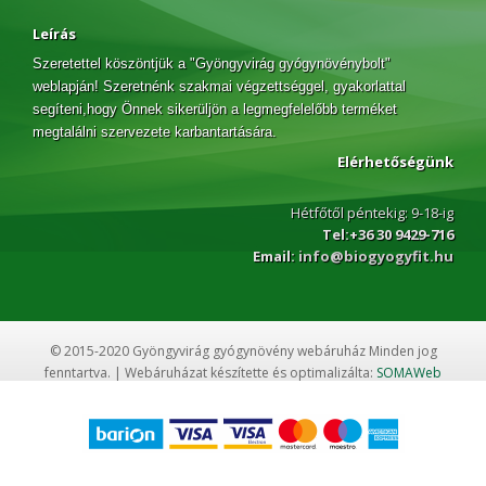
Leírás
Szeretettel köszöntjük a "Gyöngyvirág gyógynövénybolt"
weblapján! Szeretnénk szakmai végzettséggel, gyakorlattal
segíteni,hogy Önnek sikerüljön a legmegfelelőbb terméket
megtalálni szervezete karbantartására.
Elérhetőségünk
Hétfőtől péntekig: 9-18-ig
Tel:+36 30 9429-716
Email:
info@biogyogyfit.hu
© 2015-2020 Gyöngyvirág gyógynövény webáruház Minden jog
fenntartva. | Webáruházat készítette és optimalizálta:
SOMAWeb