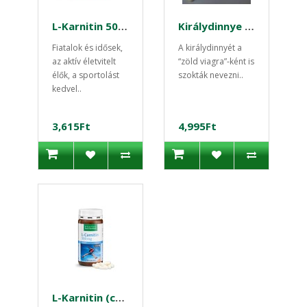
L-Karnitin 500mg Króm cink 60 db
Királydinnye Tribullus Terres 40db kapszula Dammers
Fiatalok és idősek,
A királydinnyét a
az aktív életvitelt
“zöld viagra”-ként is
élők, a sportolást
szokták nevezni..
kedvel..
3,615Ft
4,995Ft
L-Karnitin (carnipure) 180db kapszula - Sanct Bernhard