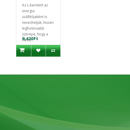
Az L-karnitint az
energia
szállítójaként is
nevezhetjük, hiszen
legfontosabb
szerepe, hogy a
9,430Ft
hossz..