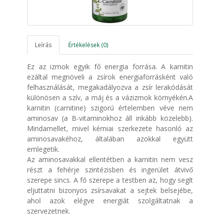
Leírás
Értékelések (0)
Ez az izmok egyik fő energia forrása. A karnitin
ezáltal megnöveli a zsírok energiaforrásként való
felhasználását, megakadályozva a zsír lerakódását
különösen a szív, a máj és a vázizmok környékén.A
karnitin (carnitine) szigorú értelemben véve nem
aminosav (a B-vitaminokhoz áll inkább közelebb).
Mindamellet, mivel kémiai szerkezete hasonló az
aminosavakéhoz, általában azokkal együtt
emlegetik.
Az aminosavakkal ellentétben a karnitin nem vesz
részt a fehérje szintézisben és ingerület átvivő
szerepe sincs. A fő szerepe a testben az, hogy segít
eljuttatni bizonyos zsírsavakat a sejtek belsejébe,
ahol azok elégve energiát szolgáltatnak a
szervezetnek.