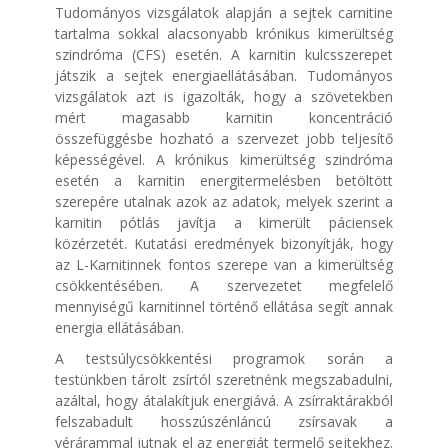
Tudományos vizsgálatok alapján a sejtek carnitine
tartalma sokkal alacsonyabb krónikus kimerültség
szindróma (CFS) esetén. A karnitin kulcsszerepet
játszik a sejtek energiaellátásában. Tudományos
vizsgálatok azt is igazolták, hogy a szövetekben
mért magasabb karnitin koncentráció
összefüggésbe hozható a szervezet jobb teljesítő
képességével. A krónikus kimerültség szindróma
esetén a karnitin energitermelésben betöltött
szerepére utalnak azok az adatok, melyek szerint a
karnitin pótlás javítja a kimerült páciensek
közérzetét. Kutatási eredmények bizonyítják, hogy
az L-Karnitinnek fontos szerepe van a kimerültség
csökkentésében. A szervezetet megfelelő
mennyiségű karnitinnel történő ellátása segít annak
energia ellátásában.
A testsúlycsökkentési programok során a
testünkben tárolt zsírtól szeretnénk megszabadulni,
azáltal, hogy átalakítjuk energiává. A zsírraktárakból
felszabadult hosszúszénláncú zsírsavak a
vérárammal jutnak el az energiát termelő sejtekhez.