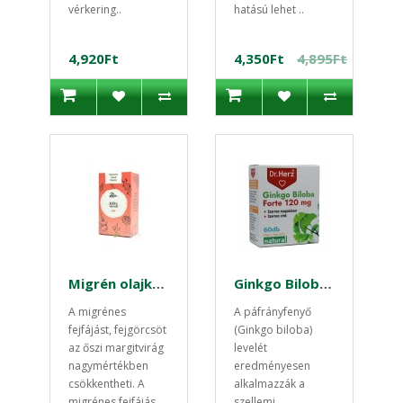
vérkering..
hatású lehet ..
4,920Ft
4,350Ft
4,895Ft
Migrén olajkapszula 60 db
Ginkgo Biloba Forte 120mg + Magnézium 60db kapszula Dr.Herz
A migrénes
A páfrányfenyő
fejfájást, fejgörcsöt
(Ginkgo biloba)
az őszi margitvirág
levelét
nagymértékben
eredményesen
csökkentheti. A
alkalmazzák a
migrénes fejfájás..
szellemi