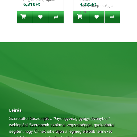
6,310Ft
4,285Ft
teljesítőképesség, a
kon..
Leírás
Szeretettel köszöntjük a "Gyöngyvirág gyógynövénybolt"
weblapján! Szeretnénk szakmai végzettséggel, gyakorlattal
segíteni,hogy Önnek sikerüljön a legmegfelelőbb terméket