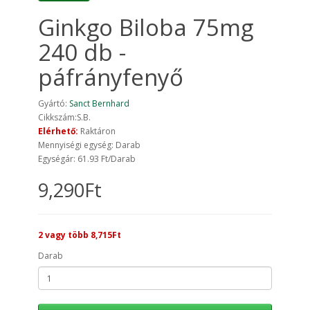
Ginkgo Biloba 75mg
240 db -
páfrányfenyő
Gyártó:
Sanct Bernhard
Cikkszám:S.B.
Elérhető:
Raktáron
Mennyiségi egység: Darab
Egységár: 61.93 Ft/Darab
9,290Ft
2 vagy több 8,715Ft
Darab