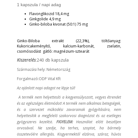
1 kapszula /
napi adag
Flavonglikozid 18,4 mg
Ginkgolide 4,9 mg
Ginko-biloba kivonat (50:1) 75 mg
Ginko-Biloba extrakt (22,3%), töltőanyag:
Kukoricakeményítő, kalcium-karbonát, zselatin,
csomósodást gátló: magnézium-sztearát
Kiszerelés
:240 db kapszula
Származási hely: Németország
Forgalmazó:ODP Vital Kft
Az ajánlott napi adagot ne lépje túl!
A termék nem helyettesíti a kiegyensúlyozott, vegyes étrendet
és az egészséges életmódot!
A termék nem alkalmas betegségek,
és a szervezet működési zavarainak gyógyítására, nem
helyettesítik a megfelelő szakorvosi diagnózist és az esetleges
gyógyszeres kezelést.
FIGYELEM:
Használat előtt beszéljen
orvosával. Ne szedje, ha terhes, szoptat, ha bármely
összetevőére allergiás.
Kisgyermektől elzárva, száraz, hűvös