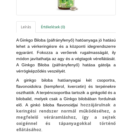
Leírás
Értékelések (0)
A Ginkgo Biloba (páfrányfenyő) hatóanyaga jó hatású
lehet a vérkeringésre és a központi idegrendszerre
egyaránt. Fokozza a verőerek rugalmasságát, ily
módon javítathatja az agy és a végtagok vérellátását.
A Ginkgo Biloba (páfrányfenyő) hatása gátolja a
vérrögképződés veszélyét.
A ginkgo biloba hatóanyagai két csoportra,
flavonoidokra (kempferol, kvercetin) és terpénekre
oszthatók. A terpéncsoportba tartozik a ginkgolid és a
bilobalid, melyek csak a Ginkgo bilobában fordulnak
hozzájárulnak a
elő. A ginkó biloba flavonoidjai
keringési rendszer normál működéséhez, a
megfelelő véráramláshoz, így a sejtek
oxigénnel és tápanyagokkal történő
ellátásához
.