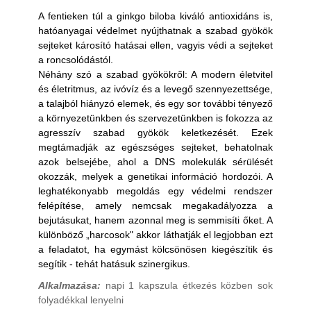
A fentieken túl a ginkgo biloba kiváló antioxidáns is,
hatóanyagai védelmet nyújthatnak a szabad gyökök
sejteket károsító hatásai ellen, vagyis védi a sejteket
a roncsolódástól.
Néhány szó a szabad gyökökről: A modern életvitel
és életritmus, az ivóvíz és a levegő szennyezettsége,
a talajból hiányzó elemek, és egy sor további tényező
a környezetünkben és szervezetünkben is fokozza az
agresszív szabad gyökök keletkezését. Ezek
megtámadják az egészséges sejteket, behatolnak
azok belsejébe, ahol a DNS molekulák sérülését
okozzák, melyek a genetikai információ hordozói. A
leghatékonyabb megoldás egy védelmi rendszer
felépítése, amely nemcsak megakadályozza a
bejutásukat, hanem azonnal meg is semmisíti őket. A
különböző „harcosok" akkor láthatják el legjobban ezt
a feladatot, ha egymást kölcsönösen kiegészítik és
segítik - tehát hatásuk szinergikus.
Alkalmazása:
napi 1 kapszula étkezés közben sok
folyadékkal lenyelni