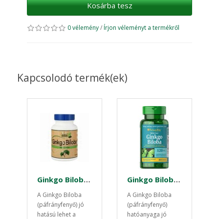
Kosárba tesz
0 vélemény
/
Írjon véleményt a termékről
Kapcsolodó termék(ek)
Ginkgo Biloba (páfrányfenyő) 60 mg 100db kapszula
Ginkgo Biloba 120mg 100 db standarzidált kapszula
A Ginkgo Biloba
A Ginkgo Biloba
(páfrányfenyő) jó
(páfrányfenyő)
hatású lehet a
hatóanyaga jó