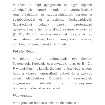
A céklát a népi gyógyászat az egyik legjobb
vérképzőnek ismeri, segít a vörösvérsejtek
regenerálásában és szaporodásában, serkenti a
sejtnövekedést és a sejtmag újraképződését.
Szakirodalmi adatok szerint szerteágazó
gyógyhatását a benne található számos vitaminnak
(C, B1, B2, B6), ásványi anyagnak (vas, szilícium,
réz, nátrium, kálium, kalcium, magnézium, foszfor,
jód, bór, mangán, lítium) köszönheti.
Fekete ribizli:
A fekete ribizli hatóanyagait nyomelemek,
flavonoidok, illóolajok, cseranyagok, rutin, és B-, C-,
P-vitamin(rutin) alkotják. Élettani hatásai közül ismert,
hogy a könnyen emészthető cukrok és a szerves
savak elégésükkor lúgosítják a szervezetet,
ugyanakkor elégetik az anyagcsere
bomlástermékeinek egész sorát.
Magnézium:
A magnézium hatása a szív- és érrendszerre: