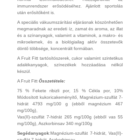
immunrendszer erősödéséhez. Ajánlott sportolás
után erősítőként is.
A speciális vákuumszárítási eljárásnak köszönhetően
megmaradnak az eredeti íz, zamat és aroma, az illat
és a színanyagok, valamint a vitaminok, a makro- és
mikroelemek, és a biológiailag aktív összetevők
döntő többsége, koncentrált formában.
A Fruit Fitt tartósítószerek, cukor valamint szintetikus
adalékanyagok, színezékek hozzáadása nélkül
készül.
A Fruit Fitt
Összetétele:
75 % Fekete ribizli por, 15 % Cékla por, 10%
Módosított kukoricakeményítő, Magnézium-szulfát 7-
hidrát 4793 mg/100 g (ebből magnézium 467
mg/100g),
Vas(II)-szulfát 7-hidrát 265 mg/100g (ebből vas 55
mg/100g), Aszkorbinsav 340 mg/100g
Segédanyagok
:Magnézium-szulfát 7-hidrát, Vas(II)-
szulfát 7-hidrát, Aszkorbinsav