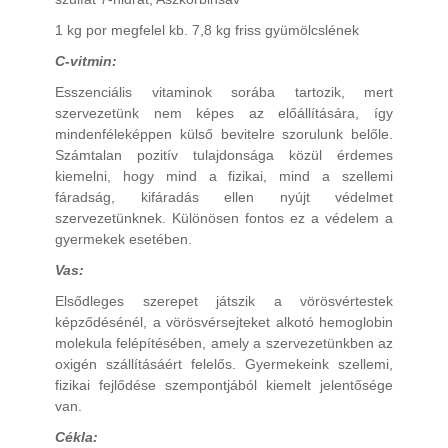
1 kg por megfelel kb. 7,8 kg friss gyümölcslének
C-vitmin:
Esszenciális vitaminok sorába tartozik, mert
szervezetünk nem képes az előállítására, így
mindenféleképpen külső bevitelre szorulunk belőle.
Számtalan pozitív tulajdonsága közül érdemes
kiemelni, hogy mind a fizikai, mind a szellemi
fáradság, kifáradás ellen nyújt védelmet
szervezetünknek. Különösen fontos ez a védelem a
gyermekek esetében.
Vas:
Elsődleges szerepet játszik a vörösvértestek
képződésénél, a vörösvérsejteket alkotó hemoglobin
molekula felépítésében, amely a szervezetünkben az
oxigén szállításáért felelős. Gyermekeink szellemi,
fizikai fejlődése szempontjából kiemelt jelentősége
van.
Cékla: