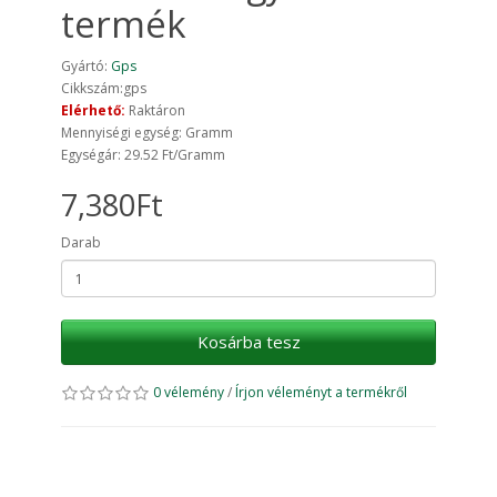
termék
Gyártó:
Gps
Cikkszám:gps
Elérhető:
Raktáron
Mennyiségi egység: Gramm
Egységár: 29.52 Ft/Gramm
7,380Ft
Darab
Kosárba tesz
0 vélemény
/
Írjon véleményt a termékről