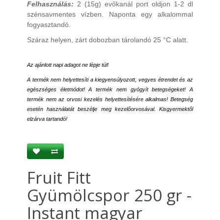
Felhasználás:
2 (15g) evőkanál port oldjon 1-2 dl
szénsavmentes vízben. Naponta egy alkalommal
fogyasztandó.
Száraz helyen, zárt dobozban tárolandó 25 °C alatt.
Az ajánlott napi adagot ne lépje túl!
A termék nem helyettesíti a kiegyensúlyozott, vegyes étrendet és az
egészséges életmódot! A termék nem gyógyít betegségeket! A
termék nem az orvosi kezelés helyettesítésére alkalmas! Betegség
esetén használatát beszélje meg kezelőorvosával. Kisgyermektől
elzárva tartandó!
Fruit Fitt
Gyümölcspor 250 gr -
Instant magyar