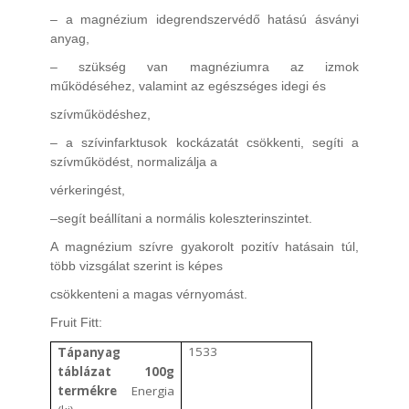
– a magnézium idegrendszervédő hatású ásványi
anyag,
– szükség van magnéziumra az izmok
működéséhez, valamint az egészséges idegi és
szívműködéshez,
– a szívinfarktusok kockázatát csökkenti, segíti a
szívműködést, normalizálja a
vérkeringést,
–segít beállítani a normális koleszterinszintet.
A magnézium szívre gyakorolt pozitív hatásain túl,
több vizsgálat szerint is képes
csökkenteni a magas vérnyomást.
Fruit Fitt:
T
1533
ápanyag
táblázat 100g
termékre
Energia