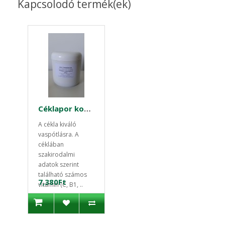
Kapcsolodó termék(ek)
Céklapor koncentrátum sárgarépával 250 g -Instant magyar termék
A cékla kiváló
vaspótlásra. A
céklában
szakirodalmi
adatok szerint
található számos
7,380Ft
vitamin (C, B1, ..