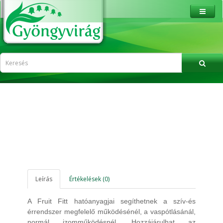
Leírás
Értékelések (0)
A Fruit Fitt hatóanyagjai segíthetnek a szív-és
érrendszer megfelelő működésénél, a vaspótlásánál,
normál izomműködésnél. Hozzájárulhat az