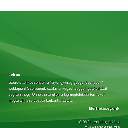
Leírás
Szeretettel köszöntjük a "Gyöngyvirág gyógynövénybolt"
weblapján! Szeretnénk szakmai végzettséggel, gyakorlattal
segíteni,hogy Önnek sikerüljön a legmegfelelőbb terméket
megtalálni szervezete karbantartására.
Elérhetőségünk
Hétfőtől péntekig: 9-18-ig
Tel:+36 30 9429-716