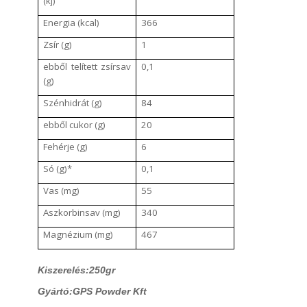
(kj)
Energia (kcal)
366
Zsír (g)
1
ebből telített zsírsav
0,1
(g)
Szénhidrát (g)
84
ebből cukor (g)
20
Fehérje (g)
6
Só (g)*
0,1
Vas (mg)
55
Aszkorbinsav (mg)
340
Magnézium (mg)
467
Kiszerelés:250gr
Gyártó:GPS Powder Kft