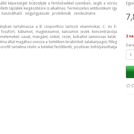
enálló képességét biztosítják a fertőzésekkel szemben, segíti a vörös
Egys
letti táplálék kiegészítésre is alkalmas. Természetes antibiotikum így
 használható nőgyógyászati problémák rendezésére.
7,
ányban tartalmazza a B csoporthoz tartozó vitaminokat, C- és E-
: foszfort, káliumot, magnéziumot, kalciumot (ezek koncentrációja
2 va
melemeket: vasat, mangánt, cinket, rezet, kobaltot (aminosav kelát-
talma által magához vonzza a belekben lerakódott salakanyagot, főleg
Dar
rofill tartalma révén a beleket fertőtleníti, pozitívan befolyásolhatja