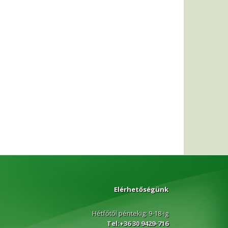
Elérhetőségünk
Hétfőtől péntekig: 9-18-ig
Tel:+36 30 9429-716