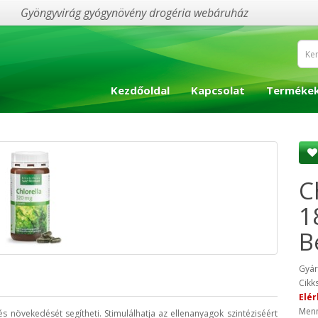
Gyöngyvirág gyógynövény drogéria webáruház
Kezdőoldal
Kapcsolat
Terméke
C
1
B
Gyár
Cikk
Elér
Menn
s növekedését segítheti. Stimulálhatja az ellenanyagok szintéziséért