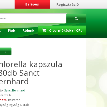
Belépés
Regisztráció
k
Fiók
Rólunk
0 termék(ek) - 0Ft
hlorella kapszula
80db Sanct
ernhard
tó:
Sanct Bernhard
szám:s.b
hető:
Raktáron
yiségi egység: Darab