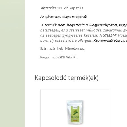
Kiszerelés
: 180 db kapszula
Az ajánlott napi adagot ne lépje túl!
A termék nem helyettesíti a kiegyensúlyozott, veg
betegségek, és a szervezet működési zavarainak gyó
az esetleges gyógyszeres kezelést.
FIGYELEM:
Haszná
bármely összetevőére allergiás.
Kisgyermektől elzárva, 
Származási hely: Németország
Forgalmazó:ODP Vital Kft
Kapcsolodó termék(ek)