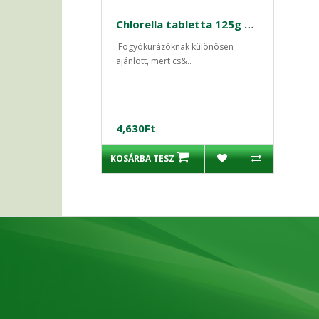
Chlorella tabletta 125g bio- Organiqa
Fogyókúrázóknak különösen
ajánlott, mert cs&..
4,630Ft
KOSÁRBA TESZ