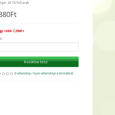
égár: 43.78 Ft/Darab
880Ft
gy több 7,290Ft
ab
Kosárba tesz
0 vélemény
/
Írjon véleményt a termékről