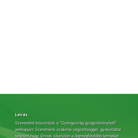
Leírás
Szeretettel köszöntjük a "Gyöngyvirág gyógynövénybolt"
weblapján! Szeretnénk szakmai végzettséggel, gyakorlattal
segíteni,hogy Önnek sikerüljön a legmegfelelőbb terméket