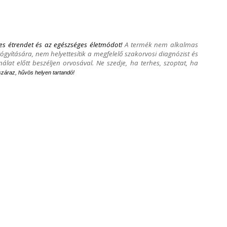
yes étrendet és az egészséges életmódot!
A termék nem alkalmas
gyítására, nem helyettesítik a megfelelő szakorvosi diagnózist és
lat előtt beszéljen orvosával. Ne szedje, ha terhes, szoptat, ha
száraz, hűvös helyen tartandó!