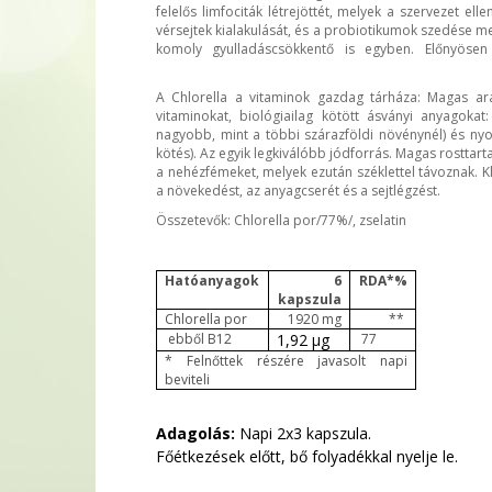
felelős limfociták létrejöttét, melyek a szervezet ell
vérsejtek kialakulását, és a probiotikumok szedése mel
komoly gyulladáscsökkentő is egyben. Előnyösen
A Chlorella a vitaminok gazdag tárháza: Magas ar
vitaminokat, biológiailag kötött ásványi anyagokat
nagyobb, mint a többi szárazföldi növénynél) és nyo
kötés). Az egyik legkiválóbb jódforrás. Magas rosttar
a nehézfémeket, melyek ezután széklettel távoznak. Klo
a növekedést, az anyagcserét és a sejtlégzést.
Összetevők: Chlorella por/77%/, zselatin
Hatóanyagok
6
RDA*%
kapszula
Chlorella por
1920 mg
**
ebből B12
1,92 µg
77
* Felnőttek részére javasolt napi
beviteli
Adagolás:
Napi 2x3 kapszula.
Főétkezések előtt, bő folyadékkal nyelje le.