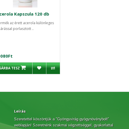
cerola Kapszula 120 db
rmék az érett acerola különleges
járással porlasztott ..
,080Ft
SÁRBA TESZ
Leírás
Szeretettel köszöntjük a "Gyöngyvirág gyógynövénybolt"
weblapján! Szeretnénk szakmai végzettséggel, gyakorlattal