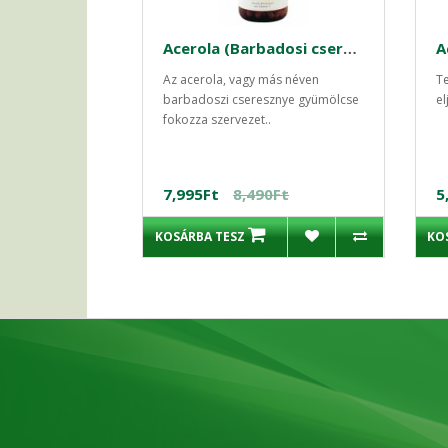
Acerola (Barbadosi cseresznye)+C-vitamin kapszula 300 db
A
Az acerola, vagy más néven
Te
barbadoszi cseresznye gyümölcse
el
fokozza szervezet..
7,995Ft
8,490Ft
5
KOSÁRBA TESZ
KO