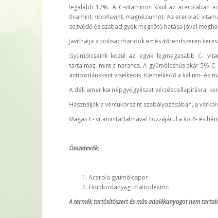
legalább 17%. A C-vitaminon kívül az acerolában az
thiamint, riboflavint, magnéziumot. Az acerolaC vita
sejtvédő és szabad gyök megkötő hatása jóval meghal
Javíthatja a polisaccharidok emésztőrendszeren keresz
Gyümölcseink közül az egyik legmagasabb C- vitam
tartalmaz, mint a narancs. A gyümölcshús akár 5% C- vi
antioxidánsként viselkedik. Kiemelkedő a kálium- és m
A dél- amerikai népgyógyászat vérzéscsillapításra, k
Használják a vércukorszint szabályozásában, a vérkol
Magas C- vitamintartalmával hozzájárul a kötő- és h
Összetevők:
Acerola gyümölcspor
Hordozóanyag: maltodextrin
A termék tartósítószert és más adalékanyagot nem tartal