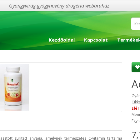
Gyöngyvirág gyógynövény drogéria webáruház
Kezdőoldal
Kapcsolat
Terméke
A
Gyár
Cikk
Elér
Menn
Egys
7,
asztott sürített anyaga, amelynek természetes C-vitamin tartalma