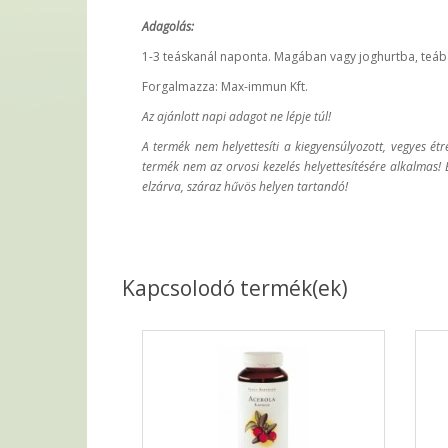
Adagolás:
1-3 teáskanál naponta. Magában vagy joghurtba, teáb
Forgalmazza: Max-immun Kft.
Az ajánlott napi adagot ne lépje túl!
A termék nem helyettesíti a kiegyensúlyozott, vegyes ét
termék nem az orvosi kezelés helyettesítésére alkalmas!
elzárva, száraz hűvös helyen tartandó!
Kapcsolodó termék(ek)