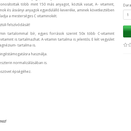
onosítottak több mint 150 más anyagot, köztük vasat, A- vitamint,
Dar
minok és ásványi anyagok egyedülálló keveréke, aminek következtében
adja a mesterséges C vitaminokét.
tüli felszívódását!
in tartalommal bír, egyes források szerint 50x több C-vitamint
tamint is tartalmazhat. A-vitamin tartalma is jelentős. E két vegyület
agnézium- tartalma is.
eringéstámogatásra használja.
eszterin normalizálásában is.
ámszövet épségéhez.
maz!