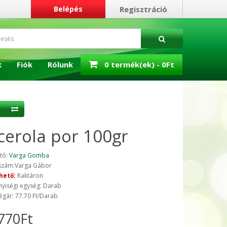
Belépés
Regisztráció
k
Fiók
Rólunk
0 termék(ek) - 0Ft
cerola por 100gr
tó:
Varga Gomba
szám:Varga Gábor
hető:
Raktáron
yiségi egység: Darab
égár: 77.70 Ft/Darab
770Ft