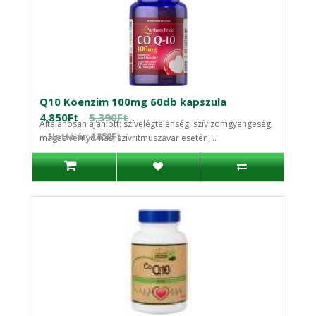
Q10 Koenzim 100mg 60db kapszula
4,850Ft
5,390Ft
Általánosan ajánlott: szívelégtelenség, szívizomgyengeség,
Nettó ár:4,850Ft
magas vérnyomás, szívritmuszavar esetén, ..