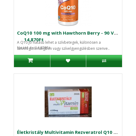
CoQ10 100 mg with Hawthorn Berry - 90 Veg Capsules
14,870Ft
A Q10 jó hatású lehet a szívbetegek, különösen a
Nettó ár:14,870Ft
szívelégtelenségben vagy szívelgyengülésben szenve..
Életkristály Multivitamin Rezveratrol Q10 tabletta