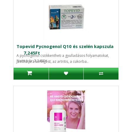
Topevid Pycnogenol Q10 és szelén kapszula
7,245Ft
A pycnogenol csökkentheti a gyulladásos folyamatokat,
Nettó ár:7,245Ft
javíthatja a keringést, az artritis, a cukorba..