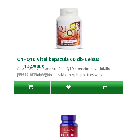
Q1+Q10 Vital kapszula 60 db-Celsus
13,900Ft
A termék a Q1 koenzim és a Q10 koenzim egyedülálló
Nettó ár:13,900Ft
párosa, amely egyedi a világon.Ajánljukstresszes ..