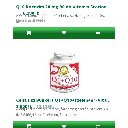
Q10 Koenzim 20 mg 90 db Vitamin Station
8,990Ft
A Q-10 koenzim jó hatású lehet a szívbetegek, különösen
Nettó ár:8,990Ft
a..
Celsus szívünkért Q1+Q10+szelén+B1-Vitamin kapszula 30db
8,500Ft
12,125Ft
Ajánljuk stresszes életmód, fáradtság esetén, szellemi és
Nettó ár:8,500Ft
fizikai megterhelés esetén, fiatal sportol..