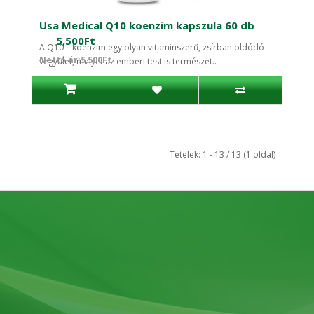
Usa Medical Q10 koenzim kapszula 60 db
5,500Ft
A Q10 – koenzim egy olyan vitaminszerű, zsírban oldódó
Nettó ár:5,500Ft
vegyület, melyet az emberi test is természet..
Tételek: 1 - 13 / 13 (1 oldal)