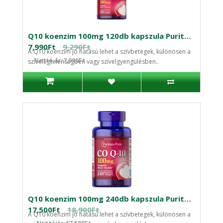
Q10 koenzim 100mg 120db kapszula Puritan's
7,990Ft
9,290Ft
A Q10 koenzim jó hatású lehet a szívbetegek, különösen a
Nettó ár:7,990Ft
szívelégtelenségben vagy szívelgyengülésben..
Q10 koenzim 100mg 240db kapszula Puritan's
17,500Ft
18,900Ft
A Q10 koenzim jó hatású lehet a szívbetegek, különösen a