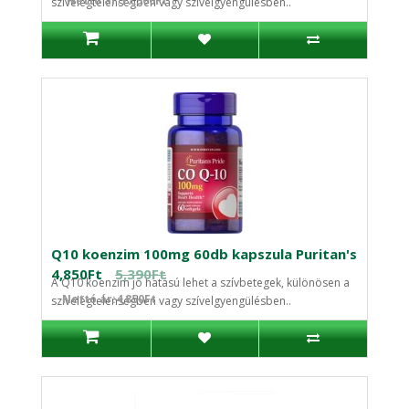
Nettó ár:17,500Ft
szívelégtelenségben vagy szívelgyengülésben..
Q10 koenzim 100mg 60db kapszula Puritan's
4,850Ft
5,390Ft
A Q10 koenzim jó hatású lehet a szívbetegek, különösen a
Nettó ár:4,850Ft
szívelégtelenségben vagy szívelgyengülésben..