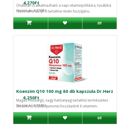
4,270Ft
Önállóan is alkalmazható a napi vitaminpótlásra, továbbá
Nettó ár:4,270Ft
rezveratrol és Q10 tartalma révén hozzájáru..
Koenzim Q10 100 mg 60 db kapszula Dr.Herz
6,250Ft
Magas minőségű, nagy hatóanyag-tartalmú természetes
Nettó ár:6,250Ft
bioaktív Q10 (Ubiquinone) hozzáadott E-vitaminn..