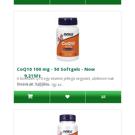
CoQ10 100 mg - 50 Softgels - Now
9,215Ft
A koenzim Q10 egy vitamin jellegű vegyület, ubikinon-nak
Nettó ár:9,215Ft
is nevezik . Sejtjeink -így az..